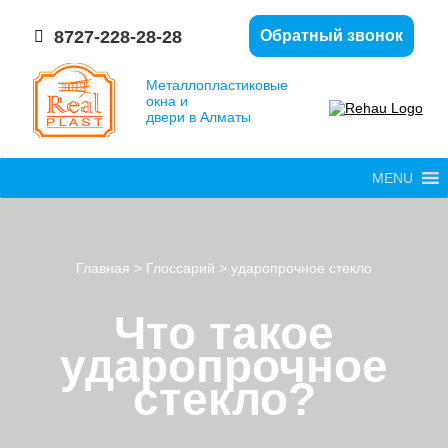
8727-228-28-28
Обратный звонок
Металлопластиковые
окна и
двери в Алматы
MENU
Главная
>
Глоссарий
>
ударопрочное стекло
Что такое
ударопрочное
стекло?