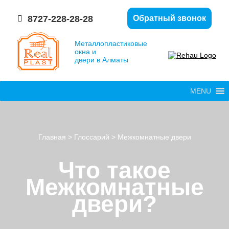
8727-228-28-28
Обратный звонок
Металлопластиковые
окна и
двери в Алматы
MENU
Главная
>
Глоссарий
>
Межкомнатные двери
Что такое
Межкомнатные
двери?