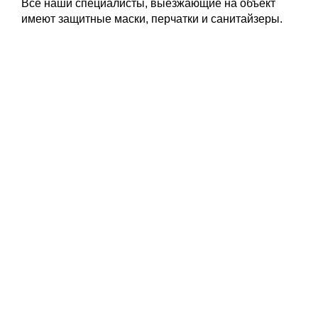
Все наши специалисты, выезжающие на объект
имеют защитные маски, перчатки и санитайзеры.
Бесплатный вызов
замерщика
Оставьте заявку и наши менеджеры свяжутся с вами
для уточнения деталей