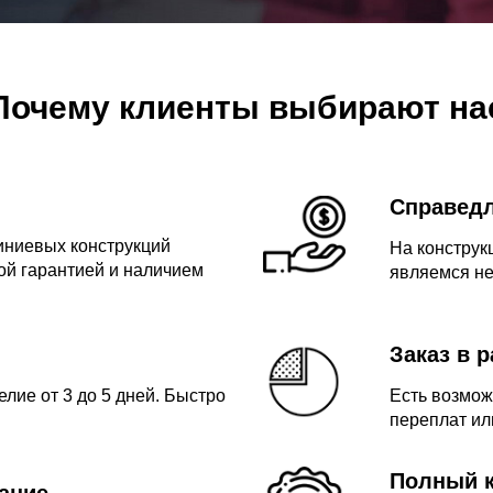
Почему клиенты выбирают на
Справед
иниевых конструкций
На конструк
й гарантией и наличием
являемся н
Заказ в 
лие от 3 до 5 дней. Быстро
Есть возмож
переплат ил
Полный к
ание