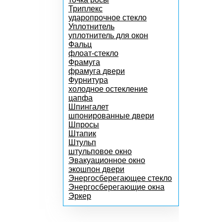
Триплекс
ударопрочное стекло
Уплотнитель
уплотнитель для окон
Фальц
флоат-стекло
Фрамуга
фрамуга двери
Фурнитура
холодное остекление
цапфа
Шпингалет
шпонированные двери
Шпросы
Штапик
Штульп
штульповое окно
Эвакуационное окно
экошпон двери
Энергосберегающее стекло
Энергосберегающие окна
Эркер