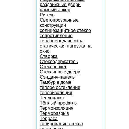
раздвижные двери
рамный анкер
Ригель
Светопрозрачные
конструкции
солнцезащитное стекло
сопротивление
теплопередаче окна
статическая нагрузка на
окно
Створка
Стеклодержатель
Стеклопакет
Стеклянные двери
Сэндвич-панель
Тамбур в доме
тёплое остекление
теплоизоляция
Теплопакет
Тёплый профиль
Термоизоляция
Терморазрыв
Терраса
тонирование стекла
точка росы