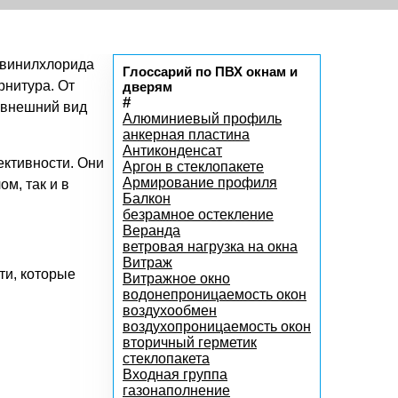
ивинилхлорида
Глоссарий по ПВХ окнам и
рнитура. От
дверям
#
 внешний вид
Алюминиевый профиль
анкерная пластина
Антиконденсат
ктивности. Они
Аргон в стеклопакете
Армирование профиля
м, так и в
Балкон
безрамное остекление
Веранда
ветровая нагрузка на окна
Витраж
ти, которые
Витражное окно
водонепроницаемость окон
воздухообмен
воздухопроницаемость окон
вторичный герметик
стеклопакета
Входная группа
газонаполнение