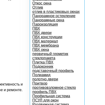
Откос окна
Отлив
отлив в пластиковых окнах
Панорамное остекление
Панорамные окна
Пароизоляция
ПВХ
ПВХ двери
ПВХ конструкции
ПВХ материал
ПВХ мембрана
ПВХ окна
первичный герметик
стеклопакета
Плитка ПВХ
Подоконник
подставочный профиль
Полиамид
полотно двери
Притвор
ективность и
противовзломное стекло
е и ремонте.
профиль ПВХ
Профильная система
ПСУЛ для окон
Раздвижная система