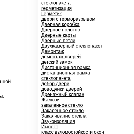
стеклопакета
герметизация
Герметик
двери с терморазрывом
Дверная коробка
Дверное полотно
Дверные карты
Дверные петли
Двухкамерный стеклопакет
Демонтаж
демонтаж дверей
детский замок
Дистанционная рамка
дистанционная рамка
стеклопакета
енной
добор двери
доводчики дверей
Дренажный клапан
ы.
Жалюзи
закаленное стекло
Закаленное стекло
Закаливание стекла
Звукоизоляция
Импост
класс взломостойкости окон