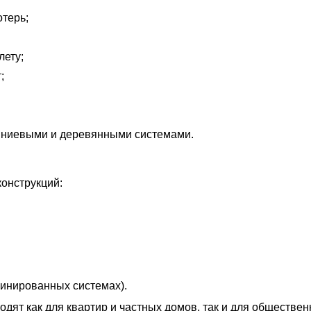
терь;
лету;
;
иниевыми и деревянными системами.
онструкций:
бинированных системах).
ят как для квартир и частных домов, так и для обществен