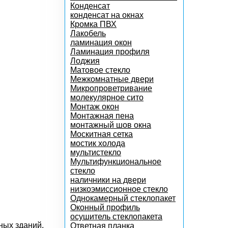
Конденсат
конденсат на окнах
Кромка ПВХ
Лакобель
ламинация окон
Ламинация профиля
Лоджия
Матовое стекло
Межкомнатные двери
Микропроветривание
молекулярное сито
Монтаж окон
Монтажная пена
монтажный шов окна
Москитная сетка
мостик холода
мультистекло
Мультифункциональное
стекло
наличники на двери
низкоэмиссионное стекло
Однокамерный стеклопакет
Оконный профиль
осушитель стеклопакета
ных зданий.
Ответная планка