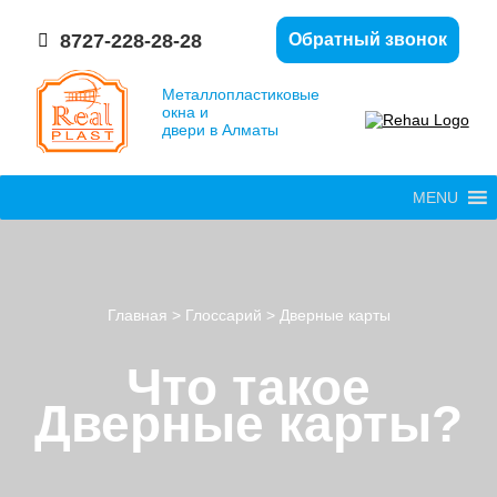
8727-228-28-28
Обратный звонок
Металлопластиковые
окна и
двери в Алматы
MENU
Главная
>
Глоссарий
>
Дверные карты
Что такое
Дверные карты?