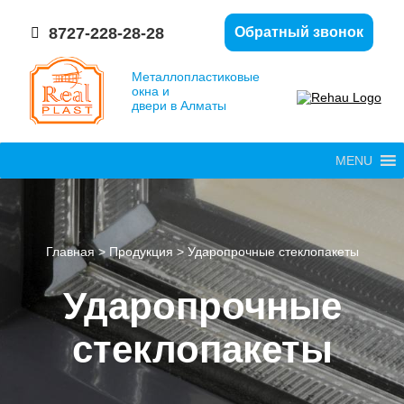
8727-228-28-28
Обратный звонок
Металлопластиковые
окна и
двери в Алматы
MENU
Главная
>
Продукция
>
Ударопрочные стеклопакеты
Ударопрочные
стеклопакеты