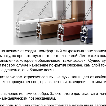
 но позволяет создать комфортный микроклимат вне зависим
комнату, но препятствуют потере тепла зимой. Летом же в п
апыление, которое и обеспечивает такой эффект. Существу
 В первом случае нанесение покрытия сложнее, сам слой то
кла дешевле, они больше весят.
дит зеркалом, отражает солнечные лучи, защищает от любо
 стекло пропускает свет, при включении освещения в комнате
апыление ионами серебра. За счет этого достигается отлич
в к механическим повреждениям.
ают роль толщина стекол и пространства между ними, запо