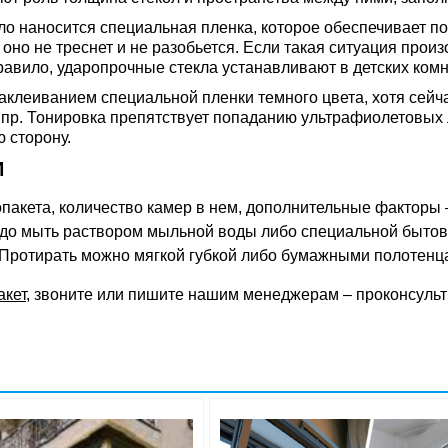
екло наносится специальная пленка, которое обеспечивает 
но не треснет и не разобьется. Если такая ситуация произо
правило, ударопрочные стекла устанавливают в детских комн
аклеиванием специальной пленки темного цвета, хотя сейч
 пр. Тонировка препятствует попаданию ультрафиолетовых л
 сторону.
И
кета, количество камер в нем, дополнительные факторы – н
адо мыть раствором мыльной воды либо специальной бытово
 Протирать можно мягкой губкой либо бумажными полотенца
акет
, звоните или пишите нашим менеджерам – проконсульт