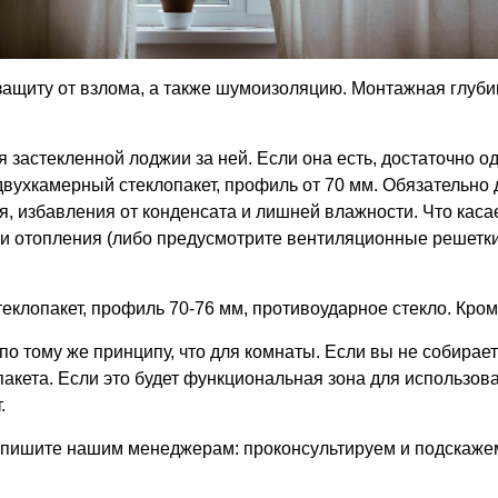
защиту от взлома, а также шумоизоляцию. Монтажная глуби
чия застекленной лоджии за ней. Если она есть, достаточно
 двухкамерный стеклопакет, профиль от 70 мм. Обязательно
, избавления от конденсата и лишней влажности. Что касае
еи отопления (либо предусмотрите вентиляционные решетки)
клопакет, профиль 70-76 мм, противоударное стекло. Кроме
о тому же принципу, что для комнаты. Если вы не собирает
кета. Если это будет функциональная зона для использован
.
пишите нашим менеджерам: проконсультируем и подскажем