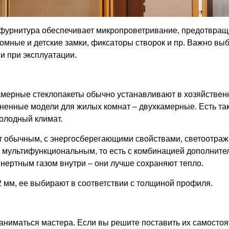
 фурнитура обеспечивает микропроветривание, предотвращ
омные и детские замки, фиксаторы створок и пр. Важно вы
и при эксплуатации.
камерные стеклопакеты обычно устанавливают в хозяйствен
аненные модели для жилых комнат – двухкамерные. Есть так
холодный климат.
ет обычным, с энергосберегающими свойствами, светоотр
мультифункциональным, то есть с комбинацией дополнител
инертным газом внутри – они лучше сохраняют тепло.
 мм, ее выбирают в соответствии с толщиной профиля.
ниматься мастера. Если вы решите поставить их самостояте