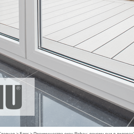
Главная
>
Блог
>
Преимущества окон Rehau: почему они в лидерах