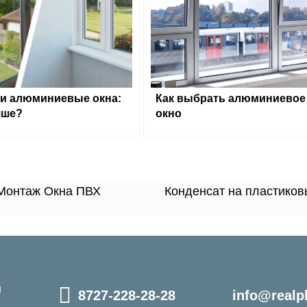
и алюминиевые окна:
Как выбрать алюминиевое
чше?
окно
 Монтаж Окна ПВХ
Конденсат на пластиковы
и
8727-228-28-28
info@realpl