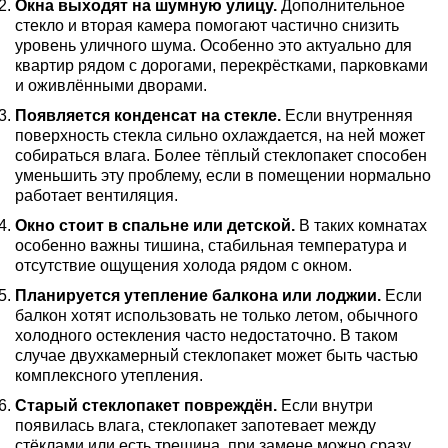
Окна выходят на шумную улицу.
Дополнительное
стекло и вторая камера помогают частично снизить
уровень уличного шума. Особенно это актуально для
квартир рядом с дорогами, перекрёстками, парковками
и оживлёнными дворами.
Появляется конденсат на стекле.
Если внутренняя
поверхность стекла сильно охлаждается, на ней может
собираться влага. Более тёплый стеклопакет способен
уменьшить эту проблему, если в помещении нормально
работает вентиляция.
Окно стоит в спальне или детской.
В таких комнатах
особенно важны тишина, стабильная температура и
отсутствие ощущения холода рядом с окном.
Планируется утепление балкона или лоджии.
Если
балкон хотят использовать не только летом, обычного
холодного остекления часто недостаточно. В таком
случае двухкамерный стеклопакет может быть частью
комплексного утепления.
Старый стеклопакет повреждён.
Если внутри
появилась влага, стеклопакет запотевает между
стёклами или есть трещина, при замене можно сразу