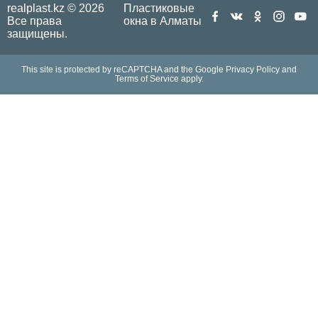
realplast.kz © 2026
Пластиковые
Все права
окна в Алматы
защищены.
This site is protected by reCAPTCHA and the Google
Privacy Policy
and
Terms of Service
apply.