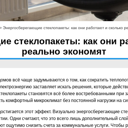
>
Энергосберегающие стеклопакеты: как они работают и сколько р
е стеклопакеты: как они р
реально экономят
омов всё чаще задумываются о том, как сократить теплопо
ектроэнергию заставляет искать решения, которые действит
теклопакеты становятся всё более востребованными при з
ать комфортный микроклимат без постоянной нагрузки на с
 достигается этот эффект. Визуально энергосберегающие ст
ытии. Одни считают, что это всего лишь дополнительный сло
яют ощутимо снизить счета за коммунальные услуги. Чтобы 